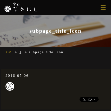
メ
subpage_title_icon
TOP
[]
subpage_title_icon
2016-07-06