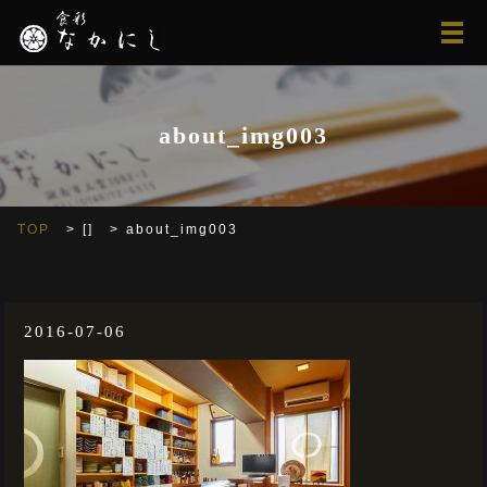
メ
about_img003
TOP
[]
about_img003
2016-07-06