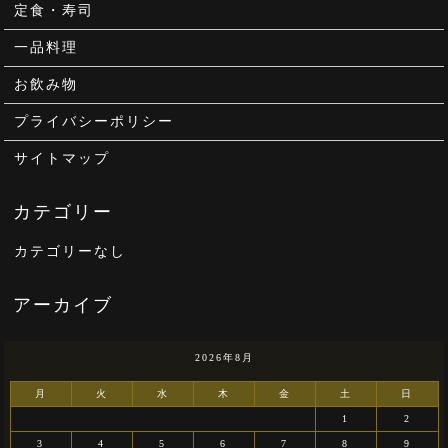
定食・寿司
一品料理
お飲み物
プライバシーポリシー
サイトマップ
カテゴリーなし
2026年8月
月
火
水
木
金
土
日
1
2
3
4
5
6
7
8
9